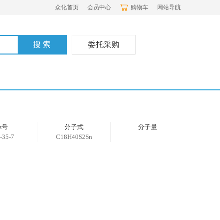
众化首页
会员中心
购物车
网站导航
委托采购
as号
分子式
分子量
-35-7
C18H40S2Sn