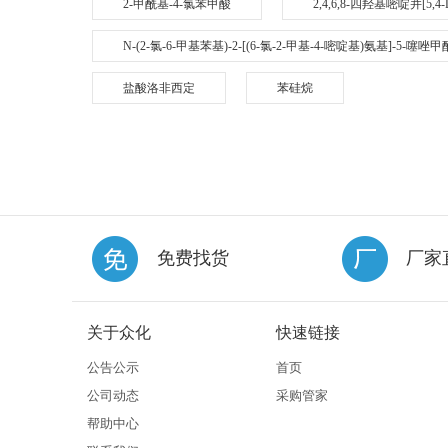
2-甲酰基-4-氯苯甲酸
2,4,6,8-四羟基嘧啶并[5,4
N-(2-氯-6-甲基苯基)-2-[(6-氯-2-甲基-4-嘧啶基)氨基]-5-噻唑
盐酸洛非西定
苯硅烷
免费找货
厂家
关于众化
快速链接
公告公示
首页
公司动态
采购管家
帮助中心