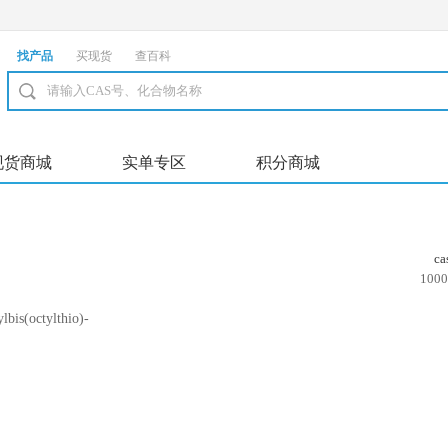
找产品
买现货
查百科
现货商城
实单专区
积分商城
c
1000
bis(octylthio)-