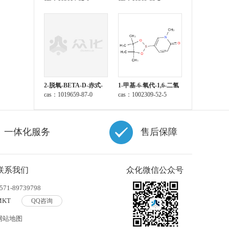
2-脱氧-BETA-D-赤式-
1-甲基-6-氧代-1,6-二氢
呋喃戊糖 1-乙酸酯 3,5-
cas：1019659-87-0
吡啶-3-硼酸频那醇酯
cas：1002309-52-5
二(4-氯苯甲酸酯)
一体化服务
售后保障
联系我们
众化微信公众号
571-89739798
MKT
QQ咨询
网站地图