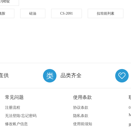
-D]嘧啶
甲酰胺
硅油
CS-2091
拉坦前列素
直供
品类齐全
常见问题
使用条款
注册流程
协议条款
0
无法登陆/忘记密码
隐私条款
修改账户信息
使用前须知