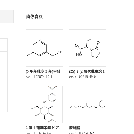
猜你喜欢
(5-甲基吡啶-3-基)甲醇
(2S)-2-(2-氧代吡咯烷-1-
cas：102074-19-1
基)丁酸
cas：102849-49-0
2-氯-4-硝基苯基-N-乙
胺鲜酯
酰-β-D-氨基葡萄糖苷
cas：103614-82-0
cas：10369-83-2