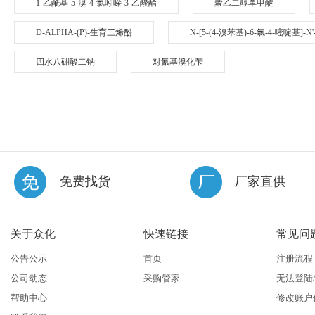
1-乙酰基-5-溴-4-氯吲哚-3-乙酸酯
聚乙二醇单甲醚
D-ALPHA-(P)-生育三烯酚
N-[5-(4-溴苯基)-6-氯-4-嘧啶基
四水八硼酸二钠
对氰基溴化苄
免费找货
厂家直供
关于众化
快速链接
常见问
公告公示
首页
注册流程
公司动态
采购管家
无法登陆
帮助中心
修改账户