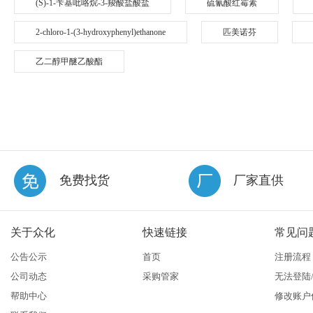
(S)-1-苄基吡咯烷-3-羧酸盐酸盐
硫氰酸红霉素
2-chloro-1-(3-hydroxyphenyl)ethanone
匹美诺芬
乙二醇甲醚乙酸酯
免费找货
厂家直供
关于众化
快速链接
常见问
公告公示
首页
注册流程
公司动态
采购管家
无法登陆
帮助中心
修改账户