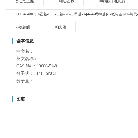
舒巴坦匹酯
噻吩乙醇
甲磺酸苯扎托品
CH 5424802; 9-乙基-6,11-二氢-6,6-二甲基-8-[4-(4-吗啉基)-1-哌啶基]-11-
2-溴蒽醌
帕戈隆
基本信息
中文名：
英文名称：
CAS No.：10000-51-8
分子式：C14H15NO3
分子量：
图谱