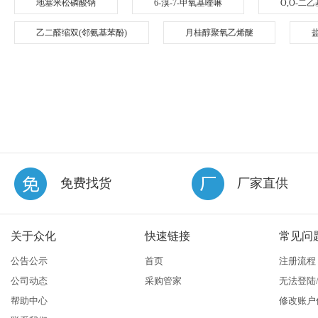
地塞米松磷酸钠
6-溴-7-甲氧基喹啉
O,O-二
乙二醛缩双(邻氨基苯酚)
月桂醇聚氧乙烯醚
免费找货
厂家直供
关于众化
快速链接
常见问
公告公示
首页
注册流程
公司动态
采购管家
无法登陆
帮助中心
修改账户