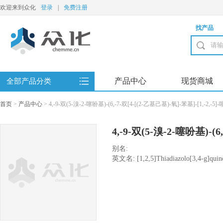
欢迎来到众化
登录
|
免费注册
找产品
产品中心
现货商城
全部产品分类
首页
>
产品中心
>
4,-9-双(5-溴-2-噻吩基)-(6,-7-双[4-[(2-乙基己基)-氧]-苯基]-[1,-2,-5
4,-9-双(5-溴-2-噻吩基)-(6
苯基]-[1,-2,-5]-噻二唑[3
别名:
英文名: [1,2,5]Thiadiazolo[3,4-g]quinox
bis[4-[(2-ethylhexyl)oxy]phenyl]-