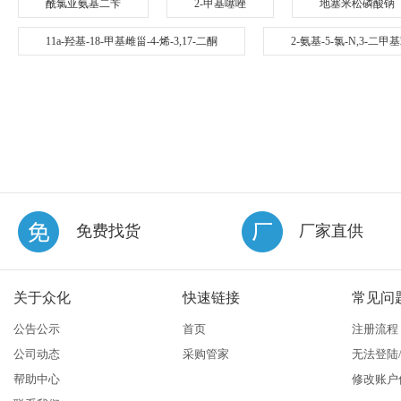
酰氯亚氨基二苄
2-甲基噻唑
地塞米松磷酸钠
11a-羟基-18-甲基雌甾-4-烯-3,17-二酮
2-氨基-5-氯-N,3-二
免费找货
厂家直供
关于众化
快速链接
常见问
公告公示
首页
注册流程
公司动态
采购管家
无法登陆
帮助中心
修改账户