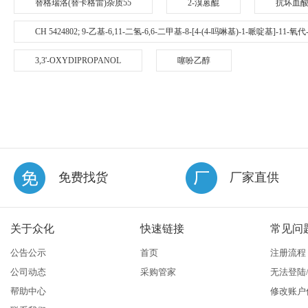
替格瑞洛(替卡格雷)杂质55
2-溴蒽醌
抗坏血
CH 5424802; 9-乙基-6,11-二氢-6,6-二甲基-8-[4-(4-吗啉基)-1-哌啶基]-11-
3,3'-OXYDIPROPANOL
噻吩乙醇
免费找货
厂家直供
关于众化
快速链接
常见问
公告公示
首页
注册流程
公司动态
采购管家
无法登陆
帮助中心
修改账户