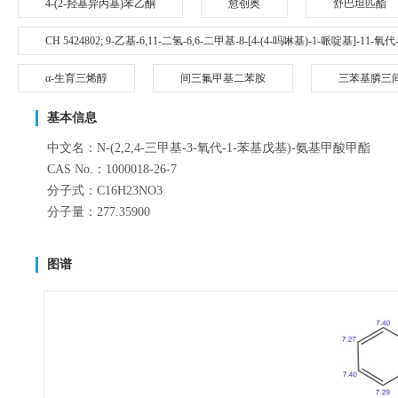
4-(2-羟基异丙基)苯乙酮
愈创奥
舒巴坦匹酯
CH 5424802; 9-乙基-6,11-二氢-6,6-二甲基-8-[4-(4-吗啉基)-1-哌啶基]-11-
α-生育三烯醇
间三氟甲基二苯胺
三苯基膦三
基本信息
中文名：N-(2,2,4-三甲基-3-氧代-1-苯基戊基)-氨基甲酸甲酯
CAS No.：1000018-26-7
分子式：C16H23NO3
分子量：277.35900
图谱