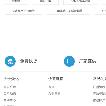
愈创奥
噻吩乙醇
3-氯-4-氰基吡啶
替诺福韦艾拉酚胺
三苯基膦三间磺酸钠盐
α
免费找货
厂家直供
关于众化
快速链接
常见问
公告公示
首页
注册流程
公司动态
采购管家
无法登陆
帮助中心
修改账户