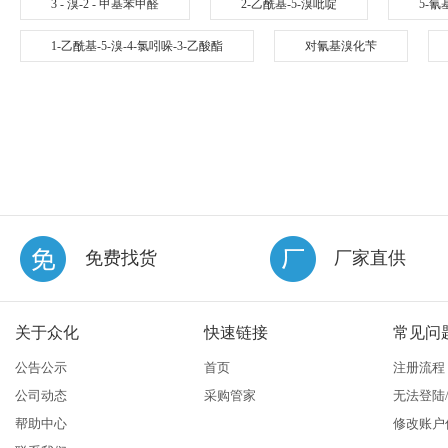
3 - 溴-2 - 甲基苯甲醛
2-乙酰基-5-溴吡啶
5-氰
1-乙酰基-5-溴-4-氯吲哚-3-乙酸酯
对氰基溴化苄
免费找货
厂家直供
关于众化
快速链接
常见问
公告公示
首页
注册流程
公司动态
采购管家
无法登陆
帮助中心
修改账户