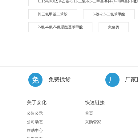
CH 5424802; 9-乙基-6,11-二氢-6,6-二甲基-8-[4-(4-吗啉基)-
间三氟甲基二苯胺
3-溴-2,5-二氯苯甲酸
2-氯-4-氟-5-氨磺酰基苯甲酸
愈创奥
免费找货
厂家
关于众化
快速链接
公告公示
首页
公司动态
采购管家
帮助中心