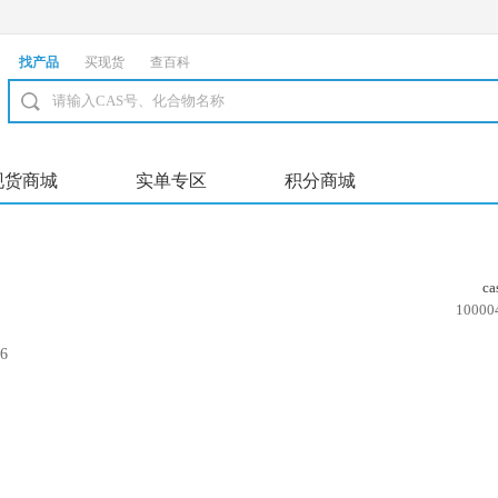
找产品
买现货
查百科
现货商城
实单专区
积分商城
c
10000
6