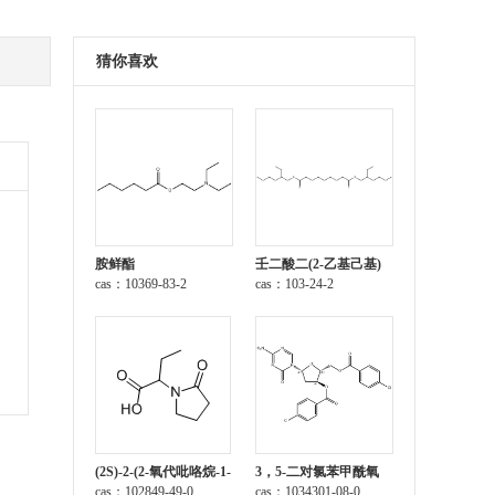
猜你喜欢
胺鲜酯
壬二酸二(2-乙基己基)
cas：10369-83-2
酯
cas：103-24-2
(2S)-2-(2-氧代吡咯烷-1-
3，5-二对氯苯甲酰氧
基)丁酸
cas：102849-49-0
基-2-脱氧-5-氮杂胞苷
cas：1034301-08-0