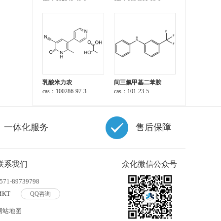
乳酸米力农
间三氟甲基二苯胺
cas：100286-97-3
cas：101-23-5
一体化服务
售后保障
联系我们
众化微信公众号
571-89739798
MKT
QQ咨询
网站地图