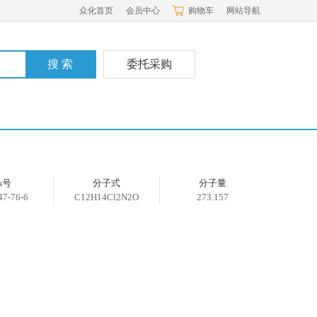
众化首页
会员中心
购物车
网站导航
委托采购
as号
分子式
分子量
47-76-6
C12H14Cl2N2O
273.157