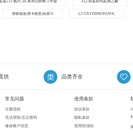
1-哌啶基]-11-氧代-5H-苯并[b]咔唑-3-甲腈
4-(2-羟基异丙基)苯乙酮
替格瑞洛(替卡格雷)杂质55
3,3'-OXYDIPROPANOL
直供
品类齐全
常见问题
使用条款
注册流程
协议条款
0
无法登陆/忘记密码
隐私条款
修改账户信息
使用前须知