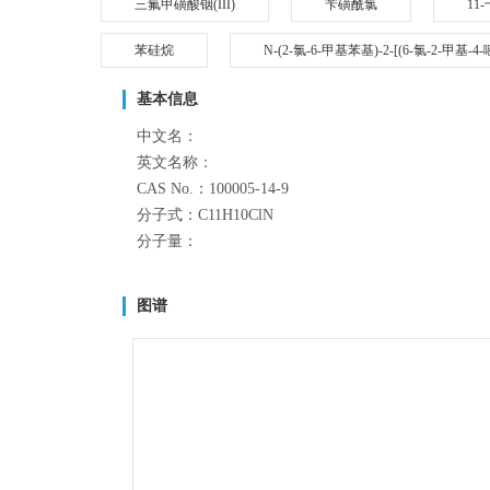
三氟甲磺酸铟(III)
苄磺酰氯
11
苯硅烷
N-(2-氯-6-甲基苯基)-2-[(6-氯-2-甲基
基本信息
中文名：
英文名称：
CAS No.：100005-14-9
分子式：C11H10ClN
分子量：
图谱