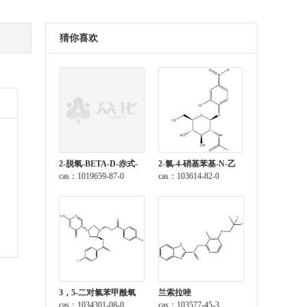
猜你喜欢
2-脱氧-BETA-D-赤式-
2-氯-4-硝基苯基-N-乙
呋喃戊糖 1-乙酸酯 3,5-
cas：1019659-87-0
酰-β-D-氨基葡萄糖苷
cas：103614-82-0
二(4-氯苯甲酸酯)
3，5-二对氯苯甲酰氧
兰索拉唑
基-2-脱氧-5-氮杂胞苷
cas：1034301-08-0
cas：103577-45-3