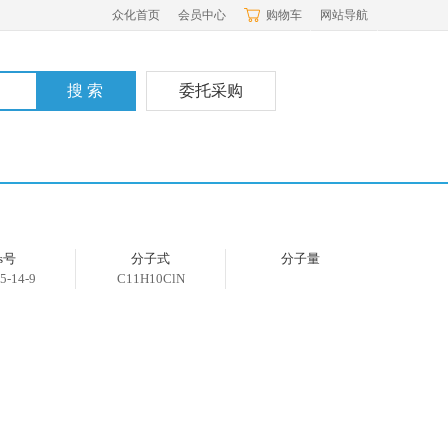
众化首页
会员中心
购物车
网站导航
委托采购
as号
分子式
分子量
5-14-9
C11H10ClN