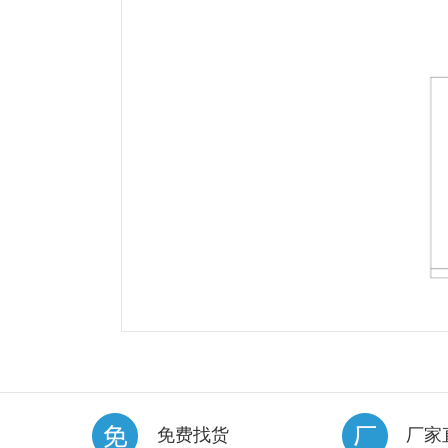
免费找货
厂家