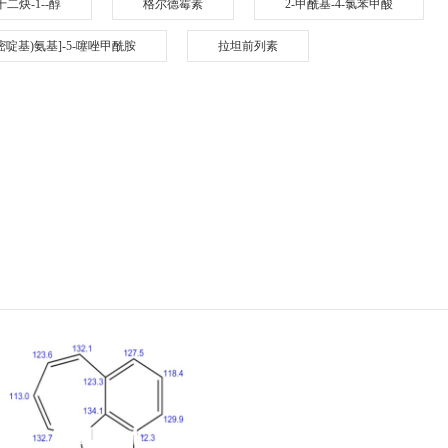
-十二炔-1--醇
格尔德霉素
2-甲酰基-4-氯苯甲酸
-4-嘧啶基)氨基]-5-噻唑甲酰胺
拉坦前列素