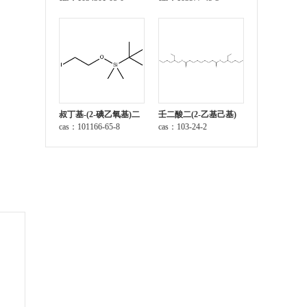
叔丁基-(2-碘乙氧基)二
壬二酸二(2-乙基己基)
甲基硅烷
cas：101166-65-8
酯
cas：103-24-2