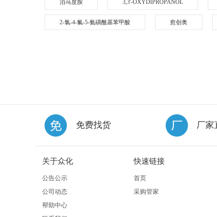
泊马度胺
3,3'-OXYDIPROPANOL
2-氯-4-氟-5-氨磺酰基苯甲酸
愈创奥
免费找货
厂家
关于众化
快速链接
公告公示
首页
公司动态
采购管家
帮助中心