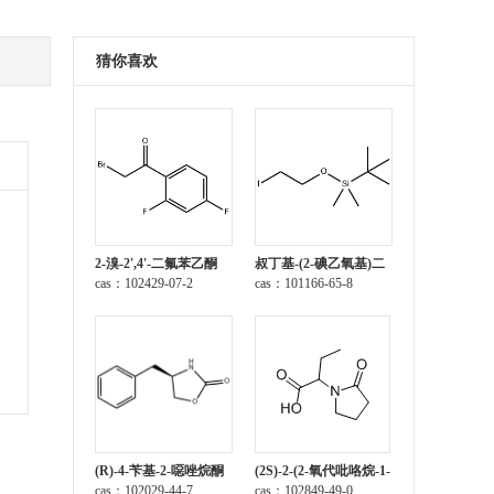
猜你喜欢
2-溴-2',4'-二氟苯乙酮
叔丁基-(2-碘乙氧基)二
cas：102429-07-2
甲基硅烷
cas：101166-65-8
(R)-4-苄基-2-噁唑烷酮
(2S)-2-(2-氧代吡咯烷-1-
cas：102029-44-7
基)丁酸
cas：102849-49-0