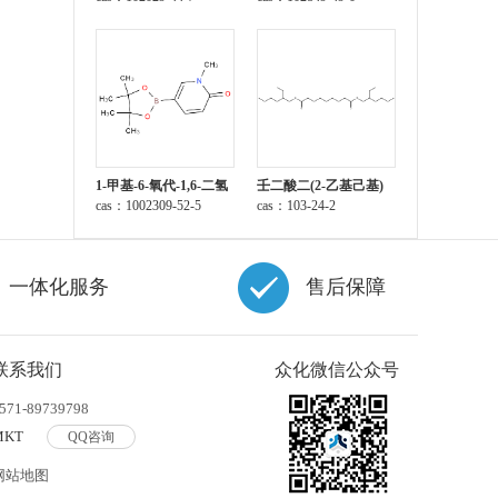
1-甲基-6-氧代-1,6-二氢
壬二酸二(2-乙基己基)
吡啶-3-硼酸频那醇酯
cas：1002309-52-5
酯
cas：103-24-2
一体化服务
售后保障
联系我们
众化微信公众号
571-89739798
MKT
QQ咨询
网站地图