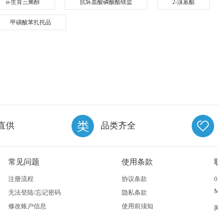
α-生育三烯醇
抗坏血酸磷酸酯镁盐
2-溴蒽醌
甲磺酸苯扎托品
直供
品类齐全
常见问题
使用条款
注册流程
协议条款
0
无法登陆/忘记密码
隐私条款
修改账户信息
使用前须知