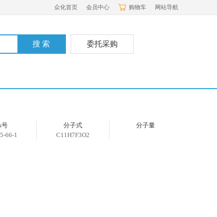
众化首页
会员中心
购物车
网站导航
委托采购
as号
分子式
分子量
5-66-1
C11H7F3O2