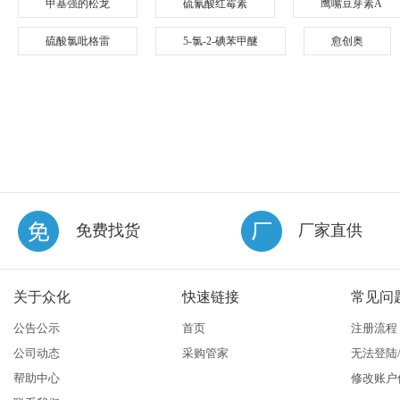
甲基强的松龙
硫氰酸红霉素
鹰嘴豆芽素A
硫酸氯吡格雷
5-氯-2-碘苯甲醚
愈创奥
免费找货
厂家直供
关于众化
快速链接
常见问
公告公示
首页
注册流程
公司动态
采购管家
无法登陆
帮助中心
修改账户