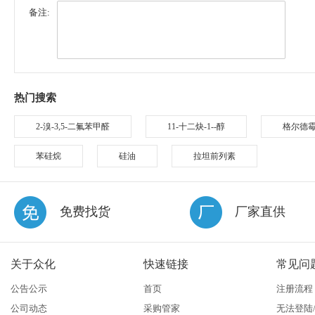
备注:
热门搜索
2-溴-3,5-二氟苯甲醛
11-十二炔-1--醇
格尔德
苯硅烷
硅油
拉坦前列素
免费找货
厂家直供
关于众化
快速链接
常见问
公告公示
首页
注册流程
公司动态
采购管家
无法登陆