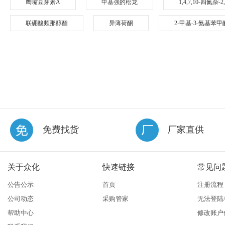
鹰嘴豆芽素A
甲基强的松龙
1,4,7,10-四氮杂
联硼酸频那醇酯
异薄荷酮
2-甲基-3-氨基苯甲
免费找货
厂家直供
关于众化
快速链接
常见问
公告公示
首页
注册流程
公司动态
采购管家
无法登陆
帮助中心
修改账户