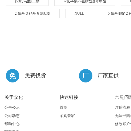
四水八硼酸二钠
2-氯-4-氟-5-氨磺酰基苯甲酸
2-氰基-3-硝基-6-氯吡啶
NULL
5-氰基吡啶-2
免费找货
厂家直供
关于众化
快速链接
常见问
公告公示
首页
注册流程
公司动态
采购管家
无法登陆
帮助中心
修改账户