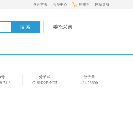
众化首页
会员中心
购物车
网站导航
委托采购
as号
分子式
分子量
9-74-3
C19H22BrNO5
424.28600