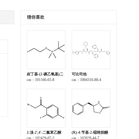
猜你喜欢
叔丁基-(2-碘乙氧基)二
可比司他
甲基硅烷
cas：101166-65-8
cas：1004316-88-4
2-溴-2',4'-二氟苯乙酮
(R)-4-苄基-2-噁唑烷酮
cas：102429-07-2
cas：102029-44-7