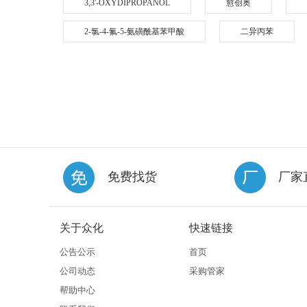
3,3'-OXYDIPROPANOL
愈创奥
2-氯-4-氟-5-氨磺酰基苯甲酸
二异丙苯
免费找货
厂家
关于众化
快速链接
公告公示
首页
公司动态
采购管家
帮助中心