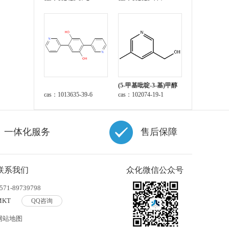
(5-甲基吡啶-3-基)甲醇
cas：1013635-39-6
cas：102074-19-1
一体化服务
售后保障
联系我们
众化微信公众号
571-89739798
MKT
QQ咨询
网站地图