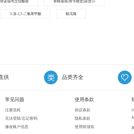
替诺福韦艾拉酚胺
替格瑞洛(替卡格雷)杂质55
3-溴-2,5-二氯苯甲酸
帕戈隆
直供
品类齐全
常见问题
使用条款
注册流程
协议条款
0
无法登陆/忘记密码
隐私条款
修改账户信息
使用前须知