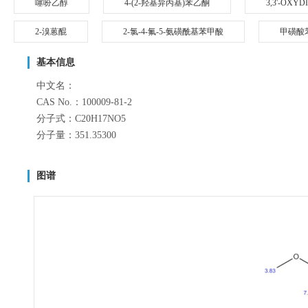
噻吩乙醇
4-(2-羟基异丙基)苯乙酮
3,3'-OXY
2-溴蒽醌
2-氯-4-氟-5-氨磺酰基苯甲酸
甲磺酸
基本信息
中文名：
CAS No.：100009-81-2
分子式：C20H17NO5
分子量：351.35300
图谱