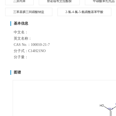
二异丙苯
替诺福韦艾拉酚胺
甲磺酸苯扎托品
三苯基膦三间磺酸钠盐
2-氯-4-氟-5-氨磺酰基苯甲酸
基本信息
中文名：
英文名称：
CAS No.：100010-21-7
分子式：C14H21NO
分子量：
图谱