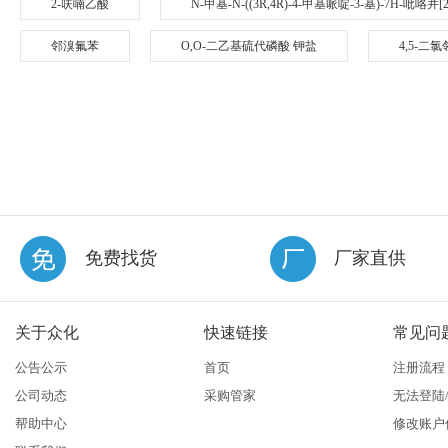
2-呋喃乙酸
N-甲基-N-((3R,4R)-4-甲基哌啶-3-基)-7H-吡咯并[2
邻溴氟苯
O,O-二乙基硫代磷酸 钾盐
4,5-二
免费找货
厂家直供
关于众化
快速链接
常见问
公告公示
首页
注册流程
公司动态
采购管家
无法登陆
帮助中心
修改账户