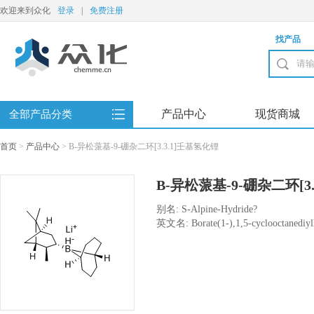
欢迎来到众化
登录
|
免费注册
找产品
产品中心
现货商城
全部产品分类
首页
>
产品中心
>
B-异松蒎基-9-硼杂二环[3.3.1]壬基氢化锂
B-异松蒎基-9-硼杂二环[3
别名: S-Alpine-Hydride?
英文名: Borate(1-),1,5-cyclooctanediyl
trimethylbicyclo[3.1.1]hept-3-yl]-,lith