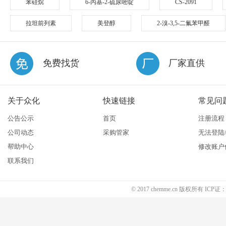
苯硅烷
6-丙基-2-硫尿嘧啶
CS-2091
拉坦前列素
美登醇
2-溴-3,5-二氟苯甲醛
免费找货
厂家直供
关于众化
快速链接
常见问
公告公示
首页
注册流程
公司动态
采购管家
无法登陆
帮助中心
修改账户
联系我们
© 2017 chemme.cn 版权所有 ICP证