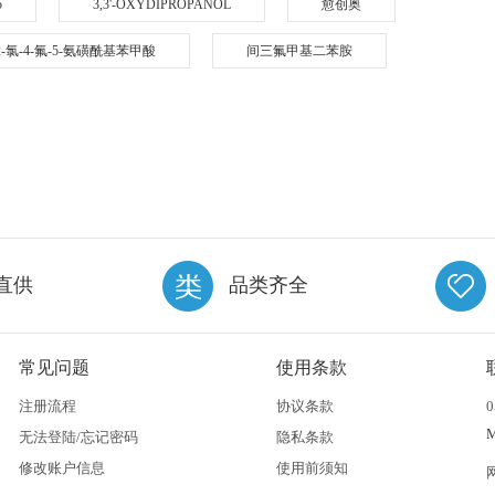
5
3,3'-OXYDIPROPANOL
愈创奥
2-氯-4-氟-5-氨磺酰基苯甲酸
间三氟甲基二苯胺
直供
品类齐全
常见问题
使用条款
注册流程
协议条款
0
无法登陆/忘记密码
隐私条款
修改账户信息
使用前须知