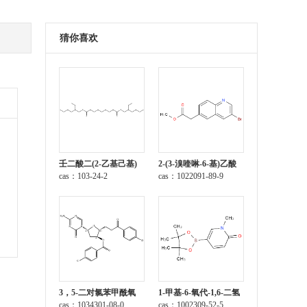
猜你喜欢
壬二酸二(2-乙基己基)
2-(3-溴喹啉-6-基)乙酸
酯
cas：103-24-2
甲酯
cas：1022091-89-9
3，5-二对氯苯甲酰氧
1-甲基-6-氧代-1,6-二氢
基-2-脱氧-5-氮杂胞苷
cas：1034301-08-0
吡啶-3-硼酸频那醇酯
cas：1002309-52-5