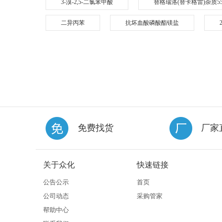
3-溴-2,5-二氯苯甲酸
替格瑞洛(替卡格雷)杂质5
二异丙苯
抗坏血酸磷酸酯镁盐
免费找货
厂家
关于众化
快速链接
公告公示
首页
公司动态
采购管家
帮助中心