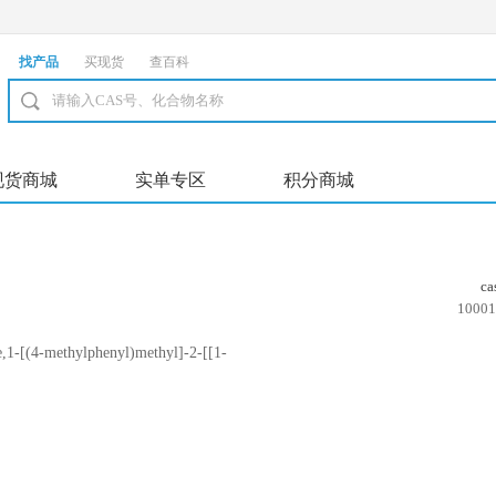
找产品
买现货
查百科
现货商城
实单专区
积分商城
c
10001
-[(4-methylphenyl)methyl]-2-[[1-
nyl]methyl]-