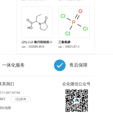
(2S)-2-(2-氧代吡咯烷-1-
三氯氧磷
基)丁酸
cas：102849-49-0
cas：10025-87-3
一体化服务
售后保障
联系我们
众化微信公众号
571-89739798
MKT
QQ咨询
网站地图