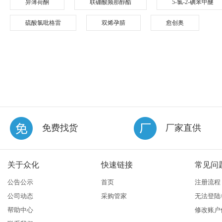
异薄荷酮
联硼酸频那醇酯
5-氯-2-碘苯甲醚
硫酸氯吡格雷
双烯孕腈
愈创奥
免费找货
厂家直供
关于众化
快速链接
常见问
公告公示
首页
注册流程
公司动态
采购管家
无法登陆
帮助中心
修改账户