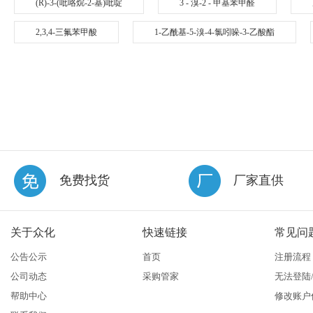
(R)-3-(吡咯烷-2-基)吡啶
3 - 溴-2 - 甲基苯甲醛
2,3,4-三氟苯甲酸
1-乙酰基-5-溴-4-氯吲哚-3-乙酸酯
免费找货
厂家直供
关于众化
快速链接
常见问
公告公示
首页
注册流程
公司动态
采购管家
无法登陆
帮助中心
修改账户