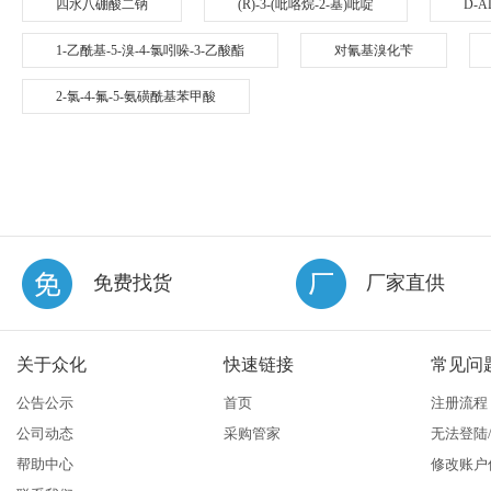
四水八硼酸二钠
(R)-3-(吡咯烷-2-基)吡啶
D-A
1-乙酰基-5-溴-4-氯吲哚-3-乙酸酯
对氰基溴化苄
2-氯-4-氟-5-氨磺酰基苯甲酸
免费找货
厂家直供
关于众化
快速链接
常见问
公告公示
首页
注册流程
公司动态
采购管家
无法登陆
帮助中心
修改账户