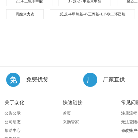
2,3,4-三氟苯甲酸
3 - 溴-2 - 甲基苯甲醛
聚乙二
乳酸米力农
反,反-4-甲氧基-4'-正丙基-1,1'-联二环己烷
免费找货
厂家直供
关于众化
快速链接
常见问
公告公示
首页
注册流程
公司动态
采购管家
无法登陆
帮助中心
修改账户