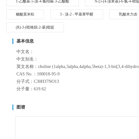
1-乙酰基-5-溴-4-氯吲哚-3-乙酸酯
N-[5-(4-溴苯基)-6-氯-4
糠酸莫米松
3 - 溴-2 - 甲基苯甲醛
乳酸米力农
(R)-3-(吡咯烷-2-基)吡啶
基本信息
中文名：
中文别名：
英文名称：choline (1alpha,3alpha,4alpha,5beta)-1,3-bis[3,4-dihydrox
CAS No.：100018-95-9
分子式：C30H37NO13
分子量：619.62
图谱