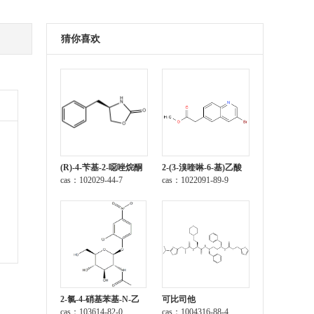
猜你喜欢
(R)-4-苄基-2-噁唑烷酮
2-(3-溴喹啉-6-基)乙酸
cas：102029-44-7
甲酯
cas：1022091-89-9
2-氯-4-硝基苯基-N-乙
可比司他
酰-β-D-氨基葡萄糖苷
cas：103614-82-0
cas：1004316-88-4