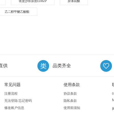
依度沙班杂质EDBZP
异薄荷酮
乙二醇甲醚乙酸酯
直供
品类齐全
常见问题
使用条款
注册流程
协议条款
0
无法登陆/忘记密码
隐私条款
修改账户信息
使用前须知