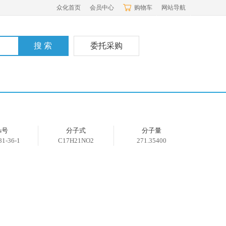
众化首页
会员中心
购物车
网站导航
委托采购
as号
分子式
分子量
81-36-1
C17H21NO2
271.35400