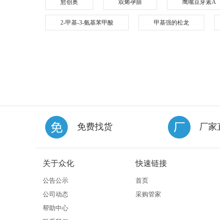
愈创奥
双烯孕腈
鹰嘴豆芽素A
2-甲基-3-氨基苯甲酸
甲基强的松龙
免费找货
厂家
关于众化
快速链接
公告公示
首页
公司动态
采购管家
帮助中心