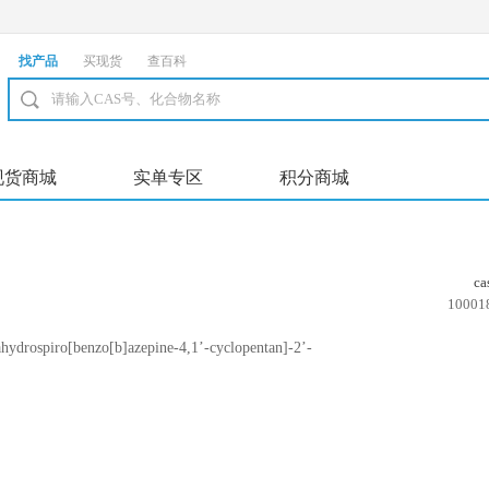
找产品
买现货
查百科
现货商城
实单专区
积分商城
c
10001
hydrospiro[benzo[b]azepine-4,1’-cyclopentan]-2’-