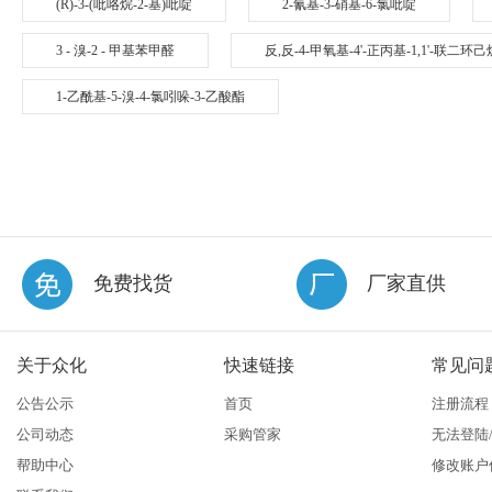
(R)-3-(吡咯烷-2-基)吡啶
2-氰基-3-硝基-6-氯吡啶
3 - 溴-2 - 甲基苯甲醛
反,反-4-甲氧基-4'-正丙基-1,1'-联二环己
1-乙酰基-5-溴-4-氯吲哚-3-乙酸酯
免费找货
厂家直供
关于众化
快速链接
常见问
公告公示
首页
注册流程
公司动态
采购管家
无法登陆
帮助中心
修改账户