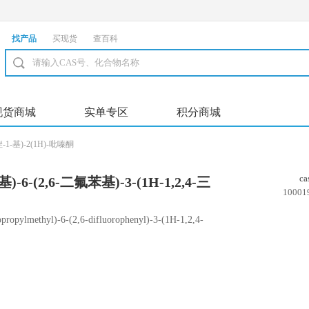
找产品
买现货
查百科
现货商城
实单专区
积分商城
唑-1-基)-2(1H)-吡嗪酮
c
-6-(2,6-二氟苯基)-3-(1H-1,2,4-三
10001
-吡嗪酮
opylmethyl)-6-(2,6-difluorophenyl)-3-(1H-1,2,4-
inone