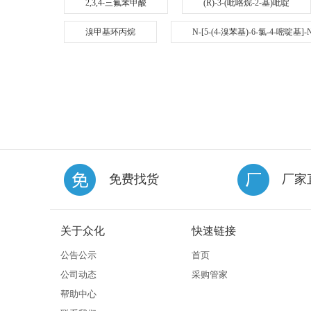
2,3,4-三氟苯甲酸
(R)-3-(吡咯烷-2-基)吡啶
溴甲基环丙烷
N-[5-(4-溴苯基)-6-氯-4-嘧啶基
免费找货
厂家
关于众化
快速链接
公告公示
首页
公司动态
采购管家
帮助中心