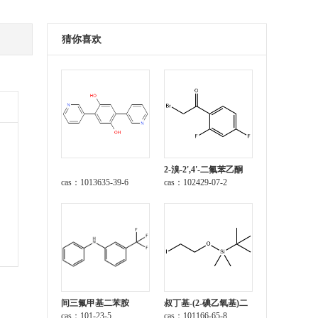
猜你喜欢
2-溴-2',4'-二氟苯乙酮
cas：1013635-39-6
cas：102429-07-2
间三氟甲基二苯胺
叔丁基-(2-碘乙氧基)二
cas：101-23-5
甲基硅烷
cas：101166-65-8