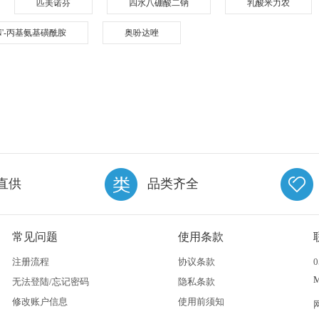
匹美诺芬
四水八硼酸二钠
乳酸米力农
]-N'-丙基氨基磺酰胺
奥吩达唑
直供
品类齐全
常见问题
使用条款
注册流程
协议条款
0
无法登陆/忘记密码
隐私条款
修改账户信息
使用前须知