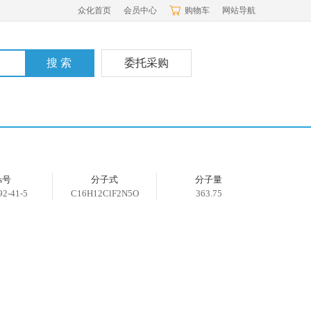
众化首页
会员中心
购物车
网站导航
委托采购
as号
分子式
分子量
92-41-5
C16H12ClF2N5O
363.75