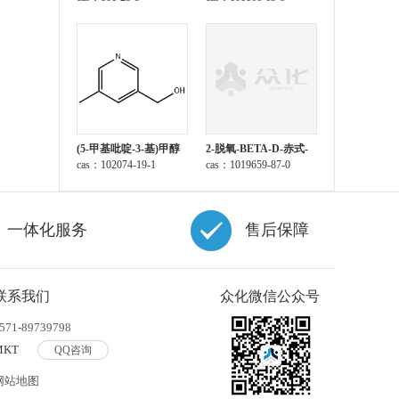
(5-甲基吡啶-3-基)甲醇
2-脱氧-BETA-D-赤式-
cas：102074-19-1
呋喃戊糖 1-乙酸酯 3,5-
cas：1019659-87-0
二(4-氯苯甲酸酯)
一体化服务
售后保障
联系我们
众化微信公众号
571-89739798
MKT
QQ咨询
网站地图