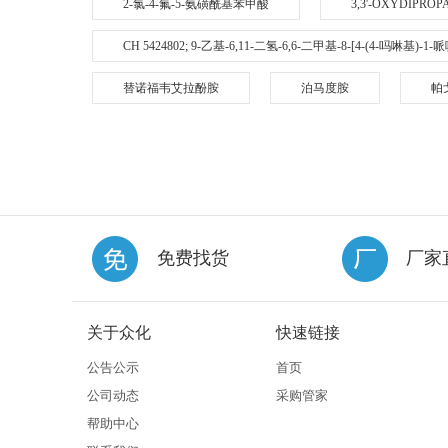
2-氯-4-氟-5-氨磺酰基苯甲酸
3,3'-OXYDIPRO
CH 5424802; 9-乙基-6,11-二氢-6,6-二甲基-8-[4-(4-吗啉基)-
替诺福韦艾拉酚胺
泊马度胺
帕
免费找货
厂家
关于众化
快速链接
公告公示
首页
公司动态
采购管家
帮助中心