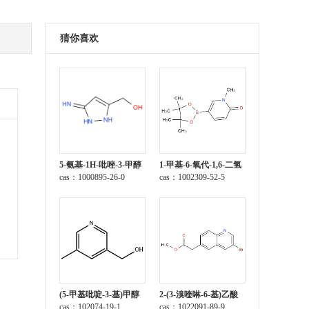
猜你喜欢
5-氨基-1H-吡唑-3-甲醇
1-甲基-6-氧代-1,6-二氢
cas：1000895-26-0
吡啶-3-硼酸频那醇酯
cas：1002309-52-5
(5-甲基吡啶-3-基)甲醇
2-(3-溴喹啉-6-基)乙酸
cas：102074-19-1
甲酯
cas：1022091-89-9