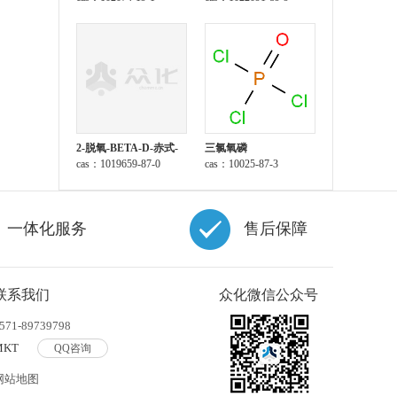
2-脱氧-BETA-D-赤式-
三氯氧磷
呋喃戊糖 1-乙酸酯 3,5-
cas：1019659-87-0
cas：10025-87-3
二(4-氯苯甲酸酯)
一体化服务
售后保障
联系我们
众化微信公众号
571-89739798
MKT
QQ咨询
网站地图