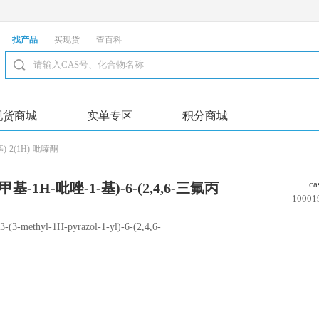
找产品
买现货
查百科
现货商城
实单专区
积分商城
基)-2(1H)-吡嗪酮
c
-甲基-1H-吡唑-1-基)-6-(2,4,6-三氟丙
10001
(3-methyl-1H-pyrazol-1-yl)-6-(2,4,6-
razinone