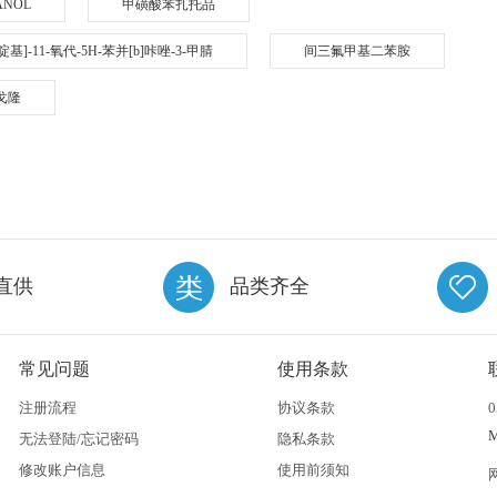
PANOL
甲磺酸苯扎托品
1-哌啶基]-11-氧代-5H-苯并[b]咔唑-3-甲腈
间三氟甲基二苯胺
戈隆
直供
品类齐全
常见问题
使用条款
注册流程
协议条款
0
无法登陆/忘记密码
隐私条款
修改账户信息
使用前须知