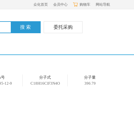
众化首页
会员中心
购物车
网站导航
委托采购
as号
分子式
分子量
95-12-9
C18H16ClF3N4O
396.79