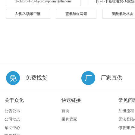
2-chloro-1-(3-hydroxyphenyl)ethanone
(S)-1-苄基吡咯烷-3-羧
5-氯-2-碘苯甲醚
硫氰酸红霉素
硫酸氯吡格雷
免费找货
厂家直供
关于众化
快速链接
常见问
公告公示
首页
注册流程
公司动态
采购管家
无法登陆
帮助中心
修改账户