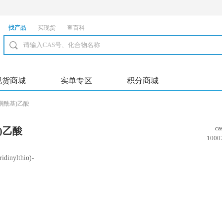
找产品
买现货
查百科
现货商城
实单专区
积分商城
基磺酰基)乙酸
c
)乙酸
1000
idinylthio)-