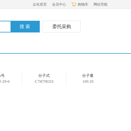
众化首页
会员中心
购物车
网站导航
委托采购
as号
分子式
分子量
2-29-6
C7H7NO2S
169.20