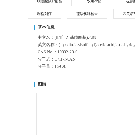
联硼酸频那醇酯
双烯孕腈
硫氰
利格列汀
硫酸氯吡格雷
匹美诺
基本信息
中文名：(吡啶-2-基磺酰基)乙酸
英文名称：(Pyridin-2-ylsulfanyl)acetic acid;2-(2-Pyridylthio
CAS No.：10002-29-6
分子式：C7H7NO2S
分子量：169.20
图谱