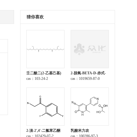
猜你喜欢
壬二酸二(2-乙基己基)
2-脱氧-BETA-D-赤式-
酯
cas：103-24-2
呋喃戊糖 1-乙酸酯 3,5-
cas：1019659-87-0
二(4-氯苯甲酸酯)
2-溴-2',4'-二氟苯乙酮
乳酸米力农
cas：102429-07-2
cas：100286-97-3