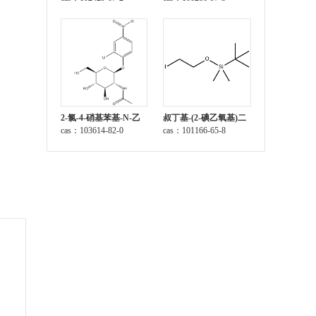
2-氯-4-硝基苯基-N-乙
叔丁基-(2-碘乙氧基)二
酰-β-D-氨基葡萄糖苷
cas：103614-82-0
甲基硅烷
cas：101166-65-8