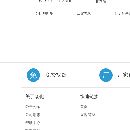
3,3'-OXYDIPROPANOL
帕戈隆
舒巴坦匹酯
二异丙苯
4-(2-
免费找货
厂家
关于众化
快速链接
公告公示
首页
公司动态
采购管家
帮助中心