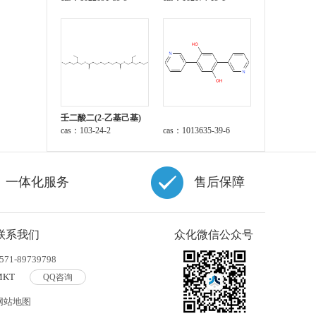
壬二酸二(2-乙基己基)
酯
cas：103-24-2
cas：1013635-39-6
一体化服务
售后保障
联系我们
众化微信公众号
571-89739798
MKT
QQ咨询
网站地图