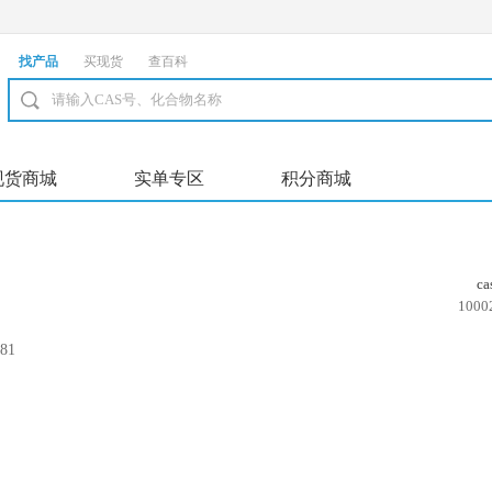
找产品
买现货
查百科
现货商城
实单专区
积分商城
c
1000
81