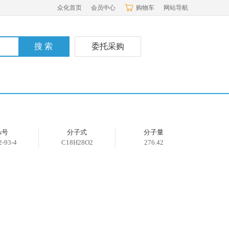
众化首页
会员中心
购物车
网站导航
委托采购
as号
分子式
分子量
2-93-4
C18H28O2
276.42