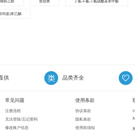
噻吩乙醇
愈创奥
2-氯-4-氟-5-氨磺酰基苯甲酸
羟基异丙基)苯乙酮
直供
品类齐全
常见问题
使用条款
注册流程
协议条款
0
无法登陆/忘记密码
隐私条款
修改账户信息
使用前须知