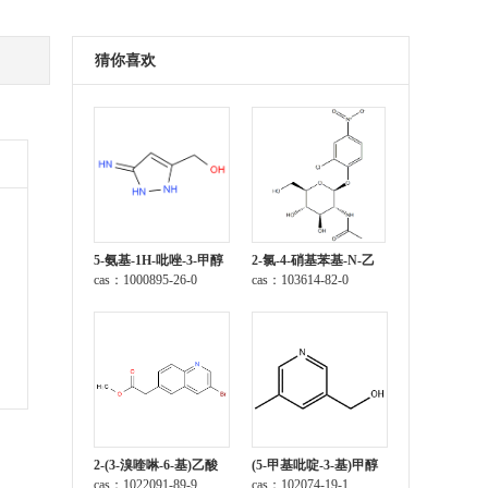
猜你喜欢
5-氨基-1H-吡唑-3-甲醇
2-氯-4-硝基苯基-N-乙
cas：1000895-26-0
酰-β-D-氨基葡萄糖苷
cas：103614-82-0
2-(3-溴喹啉-6-基)乙酸
(5-甲基吡啶-3-基)甲醇
甲酯
cas：1022091-89-9
cas：102074-19-1