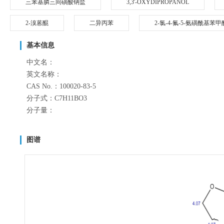
三苯基膦三间磺酸钠盐
3,3'-OXYDIPROPANOL
2-溴蒽醌
二异丙苯
2-氯-4-氟-5-氨磺酰基苯甲
基本信息
中文名：
英文名称：
CAS No.：100020-83-5
分子式：C7H11BO3
分子量：
图谱