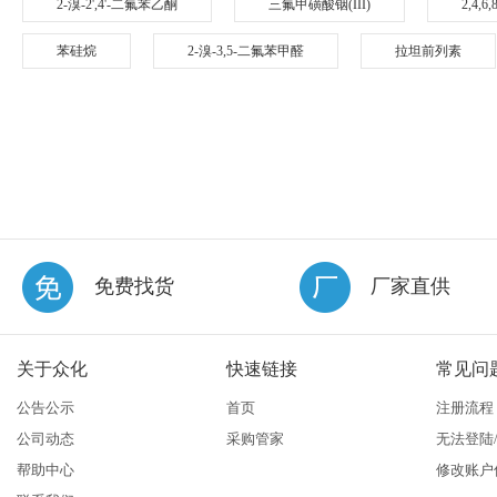
2-溴-2',4'-二氟苯乙酮
三氟甲磺酸铟(III)
2,4,
苯硅烷
2-溴-3,5-二氟苯甲醛
拉坦前列素
免费找货
厂家直供
关于众化
快速链接
常见问
公告公示
首页
注册流程
公司动态
采购管家
无法登陆
帮助中心
修改账户