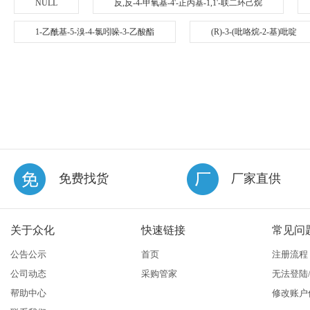
NULL
反,反-4-甲氧基-4'-正丙基-1,1'-联二环己烷
1-乙酰基-5-溴-4-氯吲哚-3-乙酸酯
(R)-3-(吡咯烷-2-基)吡啶
免费找货
厂家直供
关于众化
快速链接
常见问
公告公示
首页
注册流程
公司动态
采购管家
无法登陆
帮助中心
修改账户