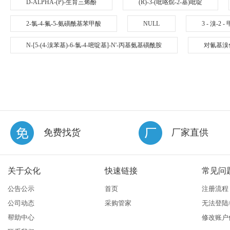
D-ALPHA-(P)-生育三烯酚
(R)-3-(吡咯烷-2-基)吡啶
2-氯-4-氟-5-氨磺酰基苯甲酸
NULL
3 - 溴-2
N-[5-(4-溴苯基)-6-氯-4-嘧啶基]-N'-丙基氨基磺酰胺
对氰基溴
免费找货
厂家直供
关于众化
快速链接
常见问
公告公示
首页
注册流程
公司动态
采购管家
无法登陆
帮助中心
修改账户