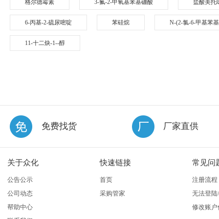
格尔德霉素
3-氟-2-甲氧基苯基硼酸
盐酸美托
6-丙基-2-硫尿嘧啶
苯硅烷
N-(2-氯-6-甲基苯基
11-十二炔-1--醇
免费找货
厂家直供
关于众化
快速链接
常见问
公告公示
首页
注册流程
公司动态
采购管家
无法登陆
帮助中心
修改账户