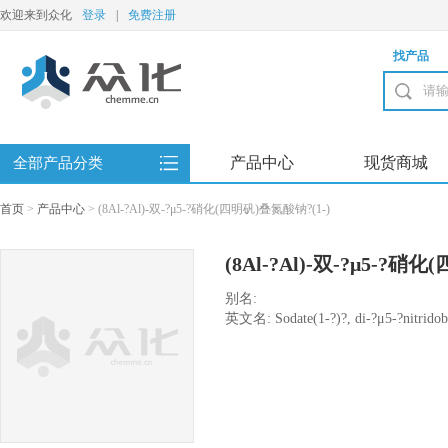
欢迎来到众化
登录
|
免费注册
找产品
产品中心
现货商城
全部产品分类
首页
>
产品中心
>
(8Al-?Al)-双-?μ5-?硝化(四明矾)叠氮酸钠?(1-)
(8Al-?Al)-双-?μ5-?硝
别名:
英文名: Sodate(1-?)?, di-?μ5-?nitridobis