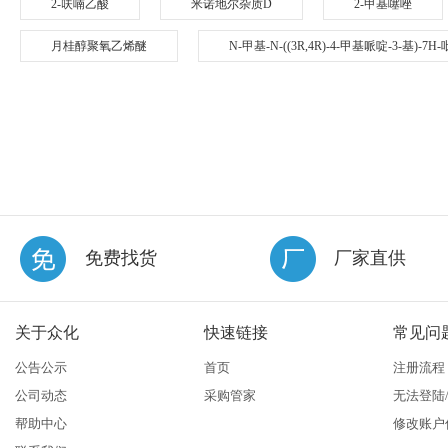
2-呋喃乙酸
米诺地尔杂质D
2-甲基噻唑
月桂醇聚氧乙烯醚
N-甲基-N-((3R,4R)-4-甲基哌啶-3-基)-7H
免费找货
厂家直供
关于众化
快速链接
常见问
公告公示
首页
注册流程
公司动态
采购管家
无法登陆
帮助中心
修改账户