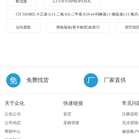
帕戈隆
3,3'-OXYDIPROPANOL
CH 5424802; 9-乙基-6,11-二氢-6,6-二甲基-8-[4-(4-吗啉基)-1-哌啶基]-11-
泊马度胺
替格瑞洛(替卡格雷)杂质55
舒巴坦
免费找货
厂家直供
关于众化
快速链接
常见问
公告公示
首页
注册流程
公司动态
采购管家
无法登陆
帮助中心
修改账户