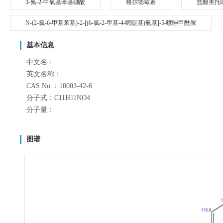
3-氟-2-甲氧基苯基硼酸
格尔德霉素
盐酸美托
N-(2-氯-6-甲基苯基)-2-[(6-氯-2-甲基-4-嘧啶基)氨基]-5-噻唑甲酰胺
基本信息
中文名：
英文名称：
CAS No.：10003-42-6
分子式：C11H11NO4
分子量：
图谱