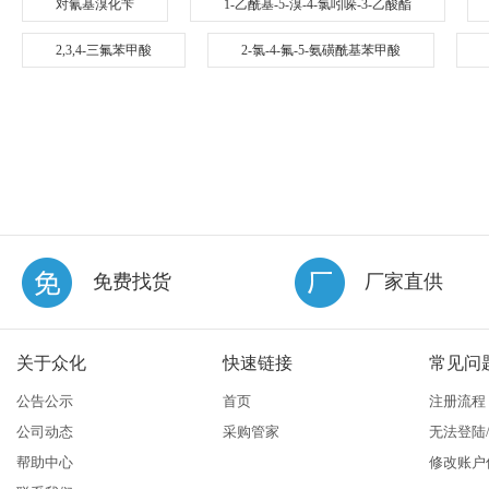
对氰基溴化苄
1-乙酰基-5-溴-4-氯吲哚-3-乙酸酯
2,3,4-三氟苯甲酸
2-氯-4-氟-5-氨磺酰基苯甲酸
免费找货
厂家直供
关于众化
快速链接
常见问
公告公示
首页
注册流程
公司动态
采购管家
无法登陆
帮助中心
修改账户