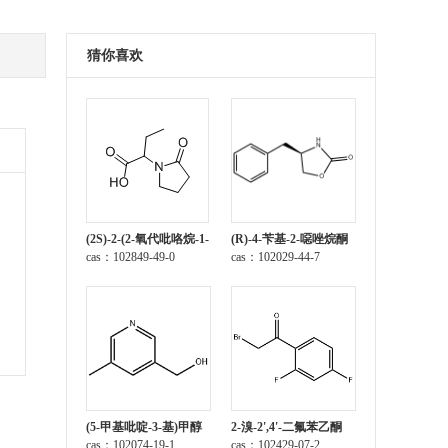
猜你喜欢
(2S)-2-(2-氧代吡咯烷-1-
(R)-4-苄基-2-噁唑烷酮
基)丁酸
cas：102849-49-0
cas：102029-44-7
(5-甲基吡啶-3-基)甲醇
2-溴-2',4'-二氟苯乙酮
cas：102074-19-1
cas：102429-07-2