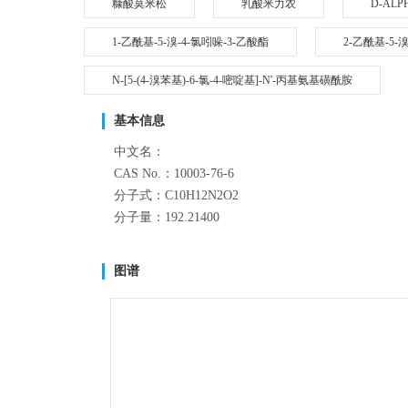
糠酸莫米松
乳酸米力农
D-ALP
1-乙酰基-5-溴-4-氯吲哚-3-乙酸酯
2-乙酰基-5-
N-[5-(4-溴苯基)-6-氯-4-嘧啶基]-N'-丙基氨基磺酰胺
基本信息
中文名：
CAS No.：10003-76-6
分子式：C10H12N2O2
分子量：192.21400
图谱