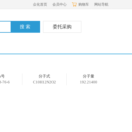
众化首页
会员中心
购物车
网站导航
委托采购
as号
分子式
分子量
3-76-6
C10H12N2O2
192.21400