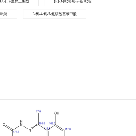
HA-(P)-生育三烯酚
(R)-3-(吡咯烷-2-基)吡啶
溴吡啶
2-氯-4-氟-5-氨磺酰基苯甲酸