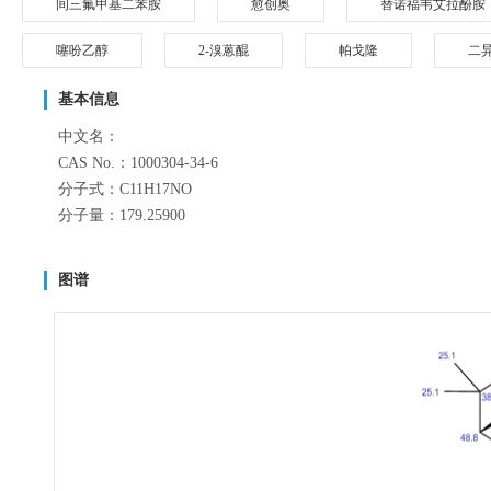
间三氟甲基二苯胺
愈创奥
替诺福韦艾拉酚胺
噻吩乙醇
2-溴蒽醌
帕戈隆
二
基本信息
中文名：
CAS No.：1000304-34-6
分子式：C11H17NO
分子量：179.25900
图谱