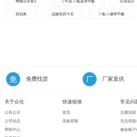
鹰嘴豆芽素A
2-甲基-3-氨基苯甲酸
匹美诺芬
愈创奥
盐酸吡西卡尼
5-氯-2-碘苯甲醚
免费找货
厂家直供
关于众化
快速链接
常见问
公告公示
首页
注册流程
公司动态
采购管家
无法登陆
帮助中心
修改账户