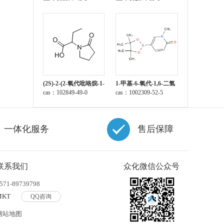
(2S)-2-(2-氧代吡咯烷-1-
1-甲基-6-氧代-1,6-二氢
基)丁酸
cas：102849-49-0
吡啶-3-硼酸频那醇酯
cas：1002309-52-5
一体化服务
售后保障
联系我们
众化微信公众号
571-89739798
MKT
QQ咨询
网站地图