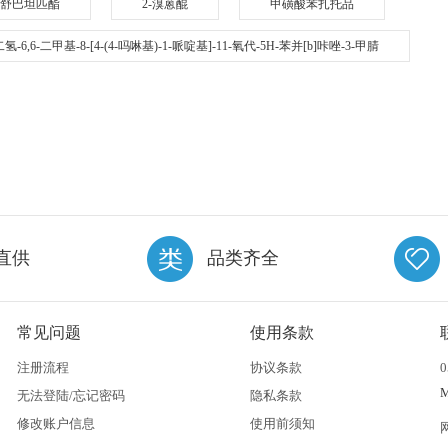
舒巴坦匹酯
2-溴蒽醌
甲磺酸苯扎托品
11-二氢-6,6-二甲基-8-[4-(4-吗啉基)-1-哌啶基]-11-氧代-5H-苯并[b]咔唑-3-甲腈
直供
品类齐全
常见问题
使用条款
注册流程
协议条款
0
无法登陆/忘记密码
隐私条款
修改账户信息
使用前须知