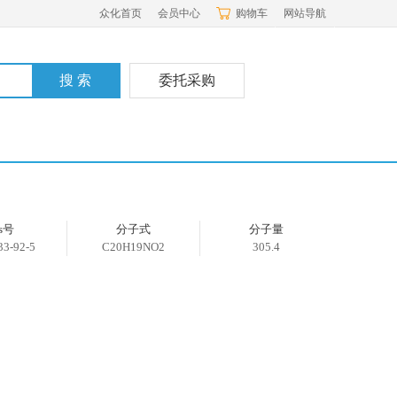
众化首页
会员中心
购物车
网站导航
委托采购
as号
分子式
分子量
33-92-5
C20H19NO2
305.4