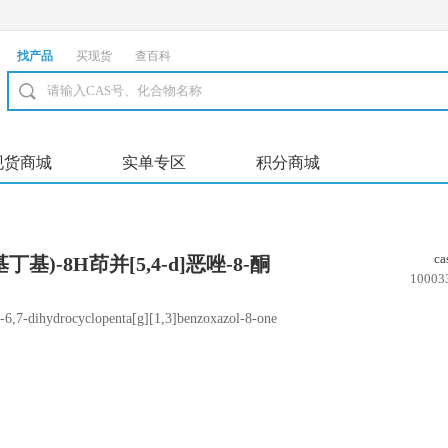
找产品
买现货
查百科
现货商城
实单专区
积分商城
c
苯基丁基)-8H茚并[5,4-d]恶唑-8-酮
10003
6,7-dihydrocyclopenta[g][1,3]benzoxazol-8-one