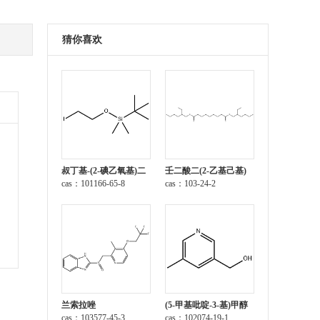
猜你喜欢
叔丁基-(2-碘乙氧基)二
壬二酸二(2-乙基己基)
甲基硅烷
cas：101166-65-8
酯
cas：103-24-2
兰索拉唑
(5-甲基吡啶-3-基)甲醇
cas：103577-45-3
cas：102074-19-1