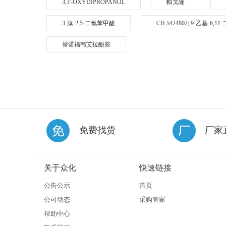
3,3'-OXYDIPROPANOL
帕戈隆
3-溴-2,5-二氯苯甲酸
CH 5424802; 9-乙基-6,
替诺福韦艾拉酚胺
免费找货
厂家
关于众化
快速链接
公告公示
首页
公司动态
采购管家
帮助中心