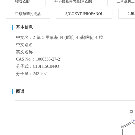
噻吩乙醇
4-(2-羟基异丙基)苯乙酮
三苯基膦三
甲磺酸苯扎托品
3,3'-OXYDIPROPANOL
2-
基本信息
中文名：2-氯-5-甲氧基-N-(哌啶-4-基)嘧啶-4-胺
中文别名：
英文名称：
CAS No.：1000335-27-2
分子式：C10H15ClN4O
分子量：242.707
图谱