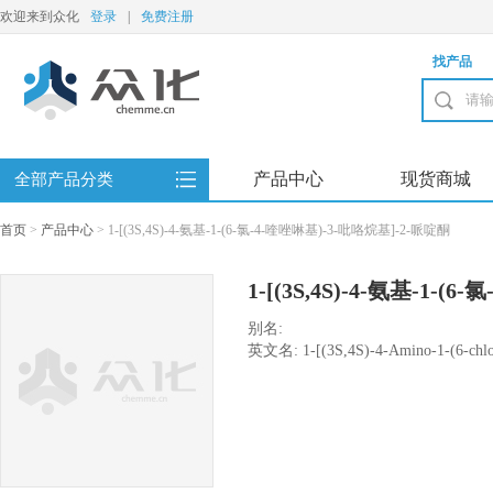
欢迎来到众化
登录
|
免费注册
找产品
产品中心
现货商城
全部产品分类
首页
>
产品中心
>
1-[(3S,4S)-4-氨基-1-(6-氯-4-喹唑啉基)-3-吡咯烷基]-2-哌啶酮
1-[(3S,4S)-4-氨基-1-(
基]-2-哌啶酮
别名:
英文名: 1-[(3S,4S)-4-Amino-1-(6-chloro
piperidinone