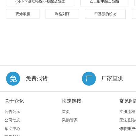
(S)-1-苄基吡咯烷-3-羧酸盐酸盐
乙二醇甲醚乙酸酯
双烯孕腈
利格列汀
甲基强的松龙
免费找货
厂家直供
关于众化
快速链接
常见问
公告公示
首页
注册流程
公司动态
采购管家
无法登陆
帮助中心
修改账户